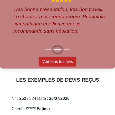
Très bonne présentation, très bon travail.
Le chantier a été rendu propre. Prestataire
sympathique et efficace que je
recommande sans hésitation.
Voir tous les avis
LES EXEMPLES DE DEVIS REÇUS
N° :
252
/ 324 Date :
26/07/2026
Client :
Z***** Fatima