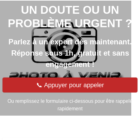
UN DOUTE OU UN
PROBLÈME URGENT ?
Parlez à un expert dès maintenant.
Réponse sous 1h, gratuit et sans
engagement !
📞 Appuyer pour appeler
Ou remplissez le formulaire ci-dessous pour être rappelé
rapidement